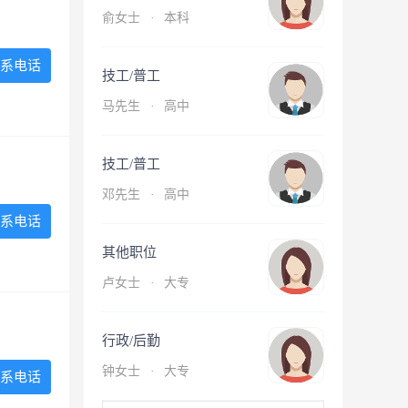
俞女士
·
本科
系电话
技工/普工
马先生
·
高中
技工/普工
邓先生
·
高中
系电话
其他职位
卢女士
·
大专
行政/后勤
钟女士
·
大专
系电话